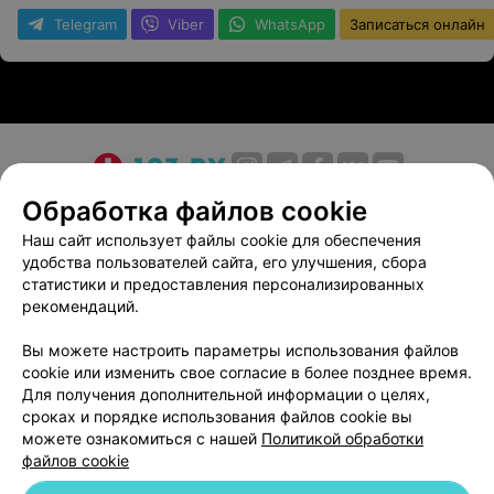
Telegram
Viber
WhatsApp
Записаться онлайн
О проекте
Новости проекта
Размещение рекламы
Обработка файлов cookie
Медицинский маркетинг
Публичный договор
Наш сайт использует файлы cookie для обеспечения
удобства пользователей сайта, его улучшения, сбора
Пользовательское соглашение
Способы оплаты
статистики и предоставления персонализированных
Вакансии
Партнеры
рекомендаций.
Написать руководителю 103.by
Вы можете настроить параметры использования файлов
Написать в поддержку
cookie или изменить свое согласие в более позднее время.
Персональные настройки cookie
Для получения дополнительной информации о целях,
сроках и порядке использования файлов cookie вы
Обработка персональных данных
можете ознакомиться с нашей
Политикой обработки
файлов cookie