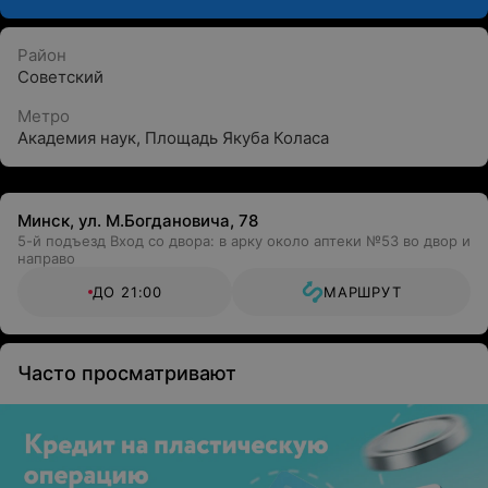
Район
Советский
Метро
Академия наук
,
Площадь Якуба Коласа
Минск, ул. М.Богдановича, 78
5-й подъезд Вход со двора: в арку около аптеки №53 во двор и
направо
ДО 21:00
МАРШРУТ
Часто просматривают